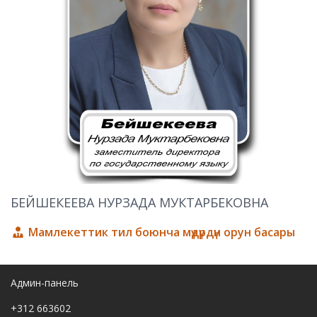
БЕЙШЕКЕЕВА НУРЗАДА МУКТАРБЕКОВНА
Мамлекеттик тил боюнча мүдүрдүн орун басары
Админ-панель
+312 663602