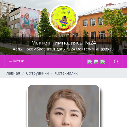
Мектеп-гимназиясы №24
Аалы Токомбаев атындагы №24 мектеп-гимназиясы
Меню
Главная
Сотрудники
Жетекчилик