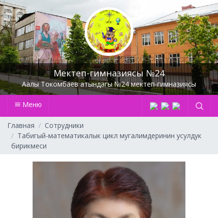
Мектеп-гимназиясы №24
Аалы Токомбаев атындагы №24 мектеп-гимназиясы
Меню
Главная
Сотрудники
Табигый-математикалык цикл мугалимдеринин усулдук
бирикмеси