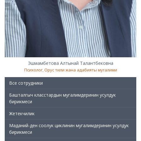
Эшмамбетова Алтынай Талантбековна
Психолог, Орус тили жана адабияты мугалими
Все сотрудники
Башталгыч класстардын мугалимдеринин усулдук
бирикмеси
Жетекчилик
Маданий-ден соолук циклинин мугалимдеринин усулдук
бирикмеси