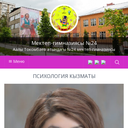
Мектеп-гимназиясы №24
Аалы Токомбаев атындагы №24 мектеп-гимназиясы
Меню
ПСИХОЛОГИЯ КЫЗМАТЫ