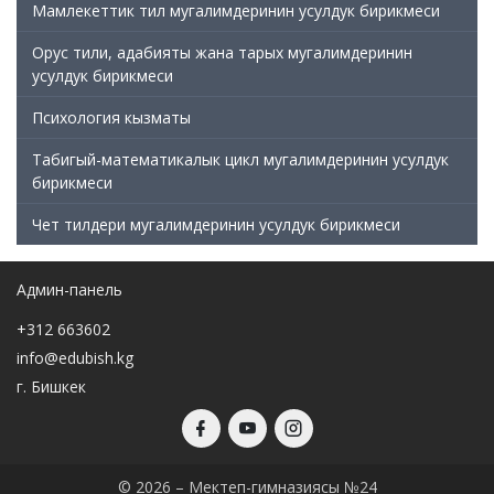
Мамлекеттик тил мугалимдеринин усулдук бирикмеси
Орус тили, адабияты жана тарых мугалимдеринин
усулдук бирикмеси
Психология кызматы
Табигый-математикалык цикл мугалимдеринин усулдук
бирикмеси
Чет тилдери мугалимдеринин усулдук бирикмеси
Админ-панель
+312 663602
info@edubish.kg
г. Бишкек
© 2026 – Мектеп-гимназиясы №24