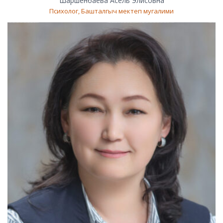
Шаршенбаева Асель Элисовна
Психолог, Башталгыч мектеп мугалими