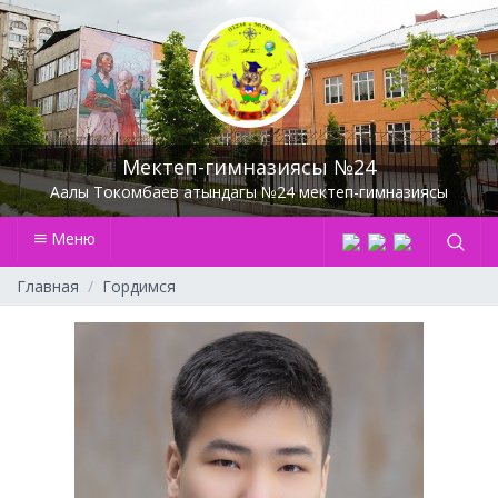
Мектеп-гимназиясы №24
Аалы Токомбаев атындагы №24 мектеп-гимназиясы
Меню
Главная
Гордимся