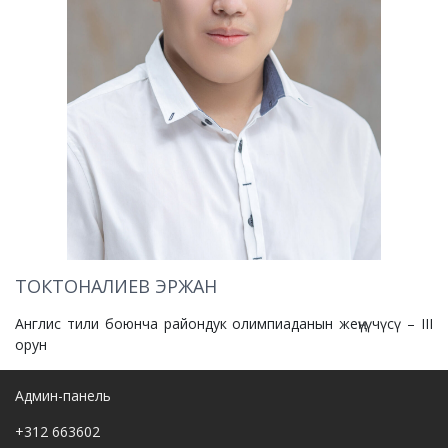
ТОКТОНАЛИЕВ ЭРЖАН
Англис тили боюнча райондук олимпиаданын жеңүүчүсү – III
орун
Админ-панель
+312 663602