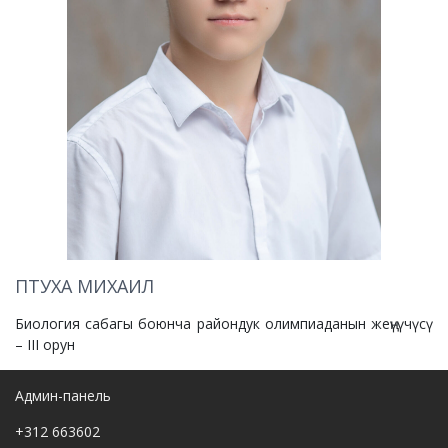
ПТУХА МИХАИЛ
Биология сабагы боюнча райондук олимпиаданын жеңүүчүсү
– III орун
Админ-панель
+312 663602