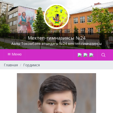
Мектеп-гимназиясы №24
Аалы Токомбаев атындагы №24 мектеп-гимназиясы
Меню
Главная
Гордимся