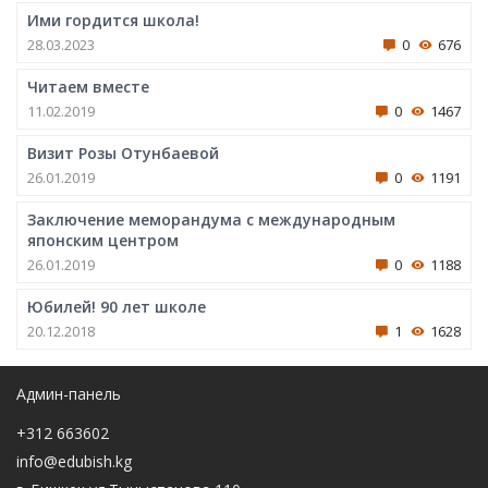
Ими гордится школа!
28.03.2023
0
676
Читаем вместе
11.02.2019
0
1467
Визит Розы Отунбаевой
26.01.2019
0
1191
Заключение меморандума с международным
японским центром
26.01.2019
0
1188
Юбилей! 90 лет школе
20.12.2018
1
1628
Админ-панель
+312 663602
info@edubish.kg